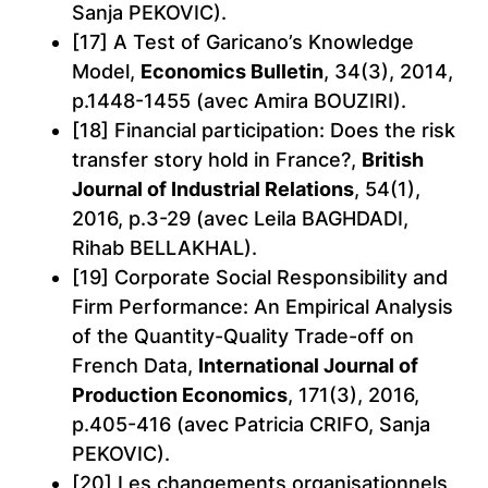
Sanja PEKOVIC).
[17] A Test of Garicano’s Knowledge
Model,
Economics Bulletin
, 34(3), 2014,
p.1448-1455 (avec Amira BOUZIRI).
[18] Financial participation: Does the risk
transfer story hold in France?,
British
Journal of Industrial Relations
, 54(1),
2016, p.3-29 (avec Leila BAGHDADI,
Rihab BELLAKHAL).
[19] Corporate Social Responsibility and
Firm Performance: An Empirical Analysis
of the Quantity-Quality Trade-off on
French Data,
International Journal of
Production Economics
, 171(3), 2016,
p.405-416 (avec Patricia CRIFO, Sanja
PEKOVIC).
[20] Les changements organisationnels