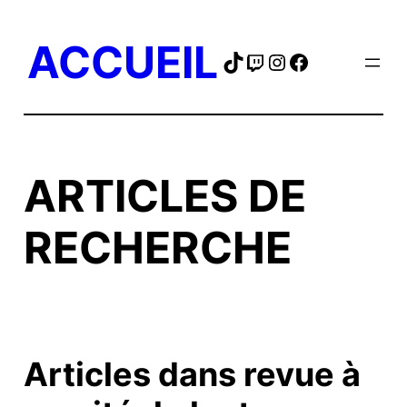
Skip
to
ACCUEIL
TikTok
Twitch
Instagram
Facebook
content
ARTICLES DE
RECHERCHE
Articles dans revue à