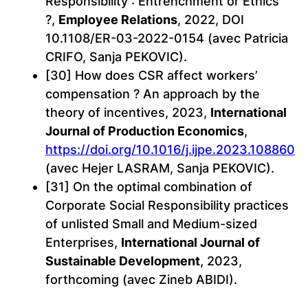
Responsibility : Entrenchment or Ethics
?,
Employee Relations
, 2022, DOI
10.1108/ER-03-2022-0154 (avec Patricia
CRIFO, Sanja PEKOVIC).
[30] How does CSR affect workers’
compensation ? An approach by the
theory of incentives, 2023,
International
Journal of Production Economics
,
https://doi.org/10.1016/j.ijpe.2023.108860
(avec Hejer LASRAM, Sanja PEKOVIC).
[31] On the optimal combination of
Corporate Social Responsibility practices
of unlisted Small and Medium-sized
Enterprises,
International Journal of
Sustainable Development
, 2023,
forthcoming (avec Zineb ABIDI).