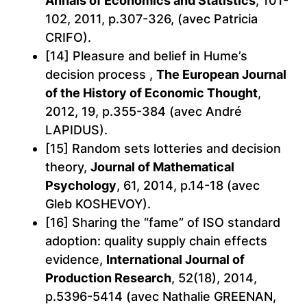
Annals of Economics and Statistics
, 101-
102, 2011, p.307-326, (avec Patricia
CRIFO).
[14] Pleasure and belief in Hume’s
decision process ,
The European Journal
of the History of Economic Thought
,
2012, 19, p.355-384 (avec André
LAPIDUS).
[15] Random sets lotteries and decision
theory,
Journal of Mathematical
Psychology
, 61, 2014, p.14-18 (avec
Gleb KOSHEVOY).
[16] Sharing the “fame” of ISO standard
adoption: quality supply chain effects
evidence,
International Journal of
Production Research
, 52(18), 2014,
p.5396-5414 (avec Nathalie GREENAN,