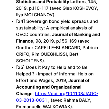
Statistics and Probability Letters
, 145,
2019, p.110-117 (avec Gleb KOSHEVOY,
Ilya MOLCHANOV).
[24] Sovereign bond yield spreads and
sustainability: A empirical analysis of
OECD countries,
Journal of Banking and
Finance
, 98, 2019, p.156-169 (avec
Gunther CAPELLE-BLANCARD, Patricia
CRIFO, Rim OUEGHLISSI, Bert
SCHOLTENS).
[25] Does it Pay to Help and to Be
Helped ? : Impact of Informal Help on
Effort and Wages, 2019,
Journal of
Accounting and Organizational
Change
,
https://doi.org/10.1108/JAOC-
03-2018-0031
, (avec Rahma DALY,
Emmanuelle WALKOWIAK).