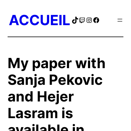
Skip
to
ACCUEIL
TikTok
Twitch
Instagram
Facebook
content
My paper with
Sanja Pekovic
and Hejer
Lasram is
available in